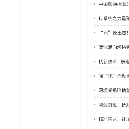
中国联通抚顺
以系统之力重
“汛”速出击
暖流涌向塔峪
抚新快评 | 
闻“汛”而动
河堤受损险情
物资到位！抚
精准直达！社