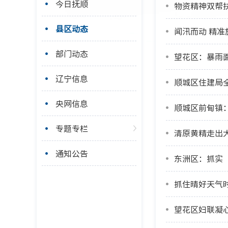
今日抚顺
物资精神双帮
县区动态
闻汛而动 精准
部门动态
望花区：暴雨
辽宁信息
顺城区住建局
央网信息
顺城区前甸镇
专题专栏
清原黄精走出
通知公告
东洲区：抓实
抓住晴好天气
望花区妇联凝