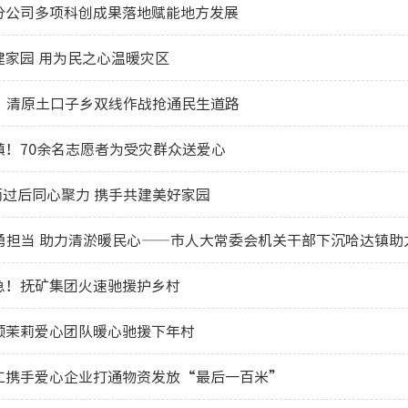
分公司多项科创成果落地赋能地方发展
建家园 用为民之心温暖灾区
！清原土口子乡双线作战抢通民生道路
镇！70余名志愿者为受灾群众送爱心
暴雨过后同心聚力 携手共建美好家园
勇担当 助力清淤暖民心——市人大常委会机关干部下沉哈达镇助
急！抚矿集团火速驰援护乡村
顺茉莉爱心团队暖心驰援下年村
工携手爱心企业打通物资发放“最后一百米”