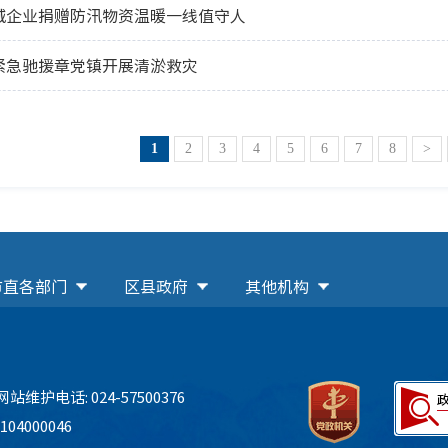
城企业捐赠防汛物资温暖一线值守人
紧急驰援章党镇开展清淤救灾
1
2
3
4
5
6
7
8
>
市直各部门
区县政府
其他机构
网站维护电话: 024-57500376
04000046