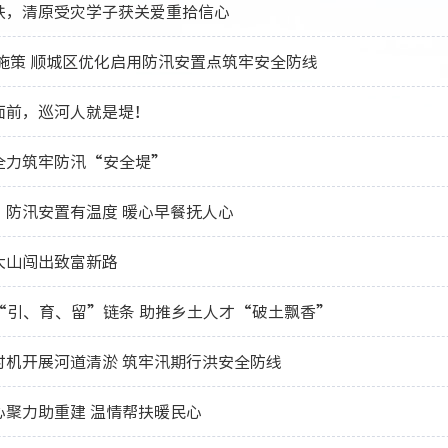
扶，清原受灾学子获关爱重拾信心
施策 顺城区优化启用防汛安置点筑牢安全防线
面前，巡河人就是堤！
全力筑牢防汛“安全堤”
：防汛安置有温度 暖心早餐抚人心
大山闯出致富新路
“引、育、留”链条 助推乡土人才“破土飘香”
时机开展河道清淤 筑牢汛期行洪安全防线
心聚力助重建 温情帮扶暖民心