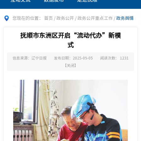
您现在的位置：
首页
/
政务公开
/
政务公开重点工作
/
政务舆情
抚顺市东洲区开启“流动代办”新模
式
信息来源：辽宁日报
发布日期：2025-09-05
阅读次数：
1231
【
关闭
】