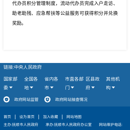
代办员积分管理制度，流动代办员完成入户走访、
助老助残、应急帮扶等公益服务可获得积分并兑换
奖励。
链接:中央人民政府
国家部
全国各
省内各
市直各部
区县政
其他机
委
地
市
门
府
构
政府网站监管
政府网站抽查情况
|
|
|
首页
设为首页
加入收藏
网站地图
主办:抚顺市人民政府
承办:抚顺市人民政府办公室
网站维护电话: