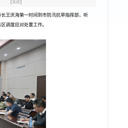
】
【
关闭
】
市长王庆海第一时间到市防汛抗旱指挥部，听
县区调度应对处置工作。