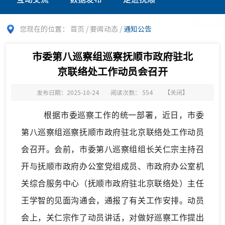
您现在的位置：
首页
/
要闻动态
/
通知公告
市委第八巡察组巡察抚顺市政府驻北
京联络处工作动员会召开
发布日期：2025-10-24
阅读次数：
554
【
关闭
】
根据市委巡察工作的统一部署，近日，市委
第
八
巡察组巡察
抚顺市政府驻北京联络处
工作动员
会召开。会前，市委第
八
巡察组组长
关仁
宗
主持
召
开与
抚顺市政府
办公室党组成员、市政府办公室机
关综合服务中心（抚顺市政府驻北京联络处）主任
王学智的
见面沟通会，通报了有关工作安排。
动员
会上，
关仁宗
作了动员讲话，对做好巡察工作提出