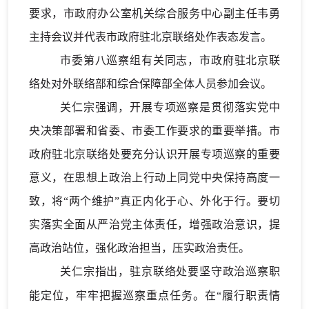
要求
，
市政府办公室机关综合服务中心
副主任韦勇
主持会议并
代表市政府驻北京联络处作表态发言
。
市委第
八
巡察组
有关
同志，
市政府驻北京联
络处对外联络部和综合保障部全体人员参加会议。
关仁
宗强调，开展专项巡察是贯彻落实
党
中
央
决策部署
和省委、市委
工作要求
的重要举措。
市
政府驻北京联络处要充分认识开展专项巡察的重要
意义，在思想上政治上行动上同党中央保持高度一
致，将“两个维护”真正内化于心、外化于行。要切
实落实全面从严治党主体责任，增强政治意识，提
高政治站位，强化政治担当，压实政治责任。
关仁宗指出，驻京联络处要坚守政治巡察职
能定位，牢牢把握巡察重点任务。在“履行职责情