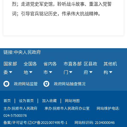
烈；走进党史军史馆，聆听战斗故事、重温入党誓
词；引导官兵铭记历史，传承伟大抗战精神。
链接:中央人民政府
国家部
全国各
省内各
市直各部
区县政
其他机
委
地
市
门
府
构
政府网站监管
政府网站抽查情况
|
|
|
首页
设为首页
加入收藏
网站地图
主办:抚顺市人民政府
承办:抚顺市人民政府办公室
网站维护电话:
024-57500376
备案/许可证号:辽ICP备2021007495号-1
网站标识码: 2104000046