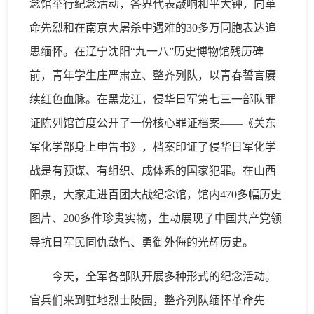
念馆举行纪念活动，各界代表敲响和平大钟，向革
命先烈和在南京大屠杀中遇难的30多万同胞表达追
思缅怀。在辽宁沈阳“九一八”历史博物馆残历碑
前，青年学生庄严肃立、整齐列队，以青春誓言赓
续红色血脉。在黑龙江，侵华日军第七三一部队罪
证陈列馆首度公开了一份核心罪证档案——《关东
军化学部身上申告书》，档案印证了侵华日军化学
战是有预谋、有组织、成体系的国家犯罪。在山西
阳泉，大家走进百团大战纪念馆，馆内470多幅历史
图片、200多件珍贵实物，生动展现了中国共产党领
导抗日军民同仇敌忾、勇御外侮的光辉历史。
今天，全军各部队开展多种形式的纪念活动。
官兵们来到驻地烈士陵园，整齐列队缅怀革命先