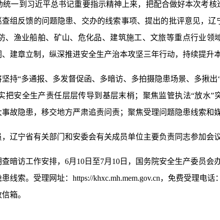
一到习近平总书记重要指示精神上来，把配合做好本次考核
核巡查组反馈的问题隐患、交办的线索事项、提出的批评意见，
防、渔业船舶、矿山、危化品、建筑施工、文旅等重点行业领
洞、建章立制，纵深推进安全生产治本攻坚三年行动，持续提升
持“多通报、多发督促函、多暗访、多拍摄隐患场景、多揪出‘放
实把安全生产责任层层传导到基层末梢；聚焦监管执法“放水”
大事故隐患，移交地方严肃追责问责；聚焦受理问题隐患线索和
，辽宁省有关部门和安委会有关成员单位主要负责同志参加会
访工作安排，6月10日至7月10日，国务院安全生产委员会
：https://khxc.mh.mem.gov.cn，免费受理电话：40000
政信箱。