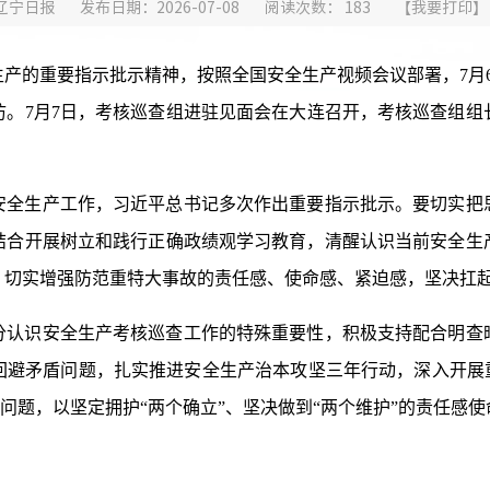
辽宁日报
发布日期：2026-07-08
阅读次数：
183
【
我要打印
】
的重要指示批示精神，按照全国安全生产视频会议部署，7月6日
访。7月7日，考核巡查组进驻见面会在大连召开，考核巡查组组
生产工作，习近平总书记多次作出重要指示批示。要切实把
结合开展树立和践行正确政绩观学习教育，清醒认识当前安全生
，切实增强防范重特大事故的责任感、使命感、紧迫感，坚决扛
识安全生产考核巡查工作的特殊重要性，积极支持配合明查
回避矛盾问题，扎实推进安全生产治本攻坚三年行动，深入开展重
”问题，以坚定拥护“两个确立”、坚决做到“两个维护”的责任