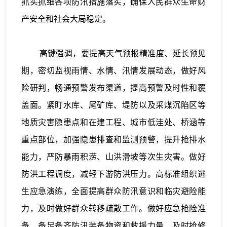
抓实抓细各项防汛措施落实，确保人民群众生命财
产安全和社会大局稳定。
高键强调，要提高天气预报精准度、延长预见
期，密切监视雨情、水情、汛情发展动态，做好风
险研判，畅通预警发布渠道，提高预警及时性和覆
盖面。紧盯水库、尾矿库、堤防以及采煤沉陷区等
地质灾害隐患点和在建工程、城市低洼处、桥涵等
重点部位，加强隐患排查和监测预警，提升抢排水
能力，严防暴雨积涝、山洪滑坡等次生灾害。做好
防洪工程调度，减轻下游防洪压力。高标准组织逃
生应急演练，全面提高群众防汛意识和临灾避险能
力，及时做好群众转移疏散工作。做好应急抢险准
备，备足备齐防汛装备物资和救援力量，及时抢修