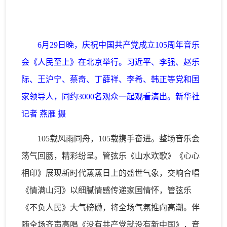
6月29日晚，庆祝中国共产党成立105周年音乐
会《人民至上》在北京举行。习近平、李强、赵乐
际、王沪宁、蔡奇、丁薛祥、李希、韩正等党和国
家领导人，同约3000名观众一起观看演出。新华社
记者 燕雁 摄
105载风雨同舟，105载携手奋进。整场音乐会
荡气回肠，精彩纷呈。管弦乐《山水欢歌》《心心
相印》展现新时代蒸蒸日上的盛世气象，交响合唱
《情满山河》以细腻情感传递家国情怀，管弦乐
《不负人民》大气磅礴，将全场气氛推向高潮。伴
随全场齐声高唱《没有共产党就没有新中国》，音