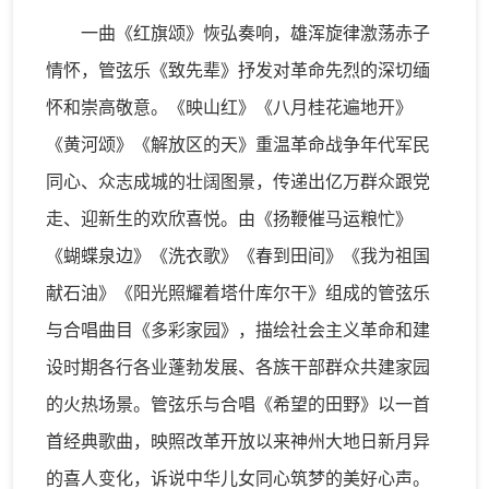
一曲《红旗颂》恢弘奏响，雄浑旋律激荡赤子
情怀，管弦乐《致先辈》抒发对革命先烈的深切缅
怀和崇高敬意。《映山红》《八月桂花遍地开》
《黄河颂》《解放区的天》重温革命战争年代军民
同心、众志成城的壮阔图景，传递出亿万群众跟党
走、迎新生的欢欣喜悦。由《扬鞭催马运粮忙》
《蝴蝶泉边》《洗衣歌》《春到田间》《我为祖国
献石油》《阳光照耀着塔什库尔干》组成的管弦乐
与合唱曲目《多彩家园》，描绘社会主义革命和建
设时期各行各业蓬勃发展、各族干部群众共建家园
的火热场景。管弦乐与合唱《希望的田野》以一首
首经典歌曲，映照改革开放以来神州大地日新月异
的喜人变化，诉说中华儿女同心筑梦的美好心声。