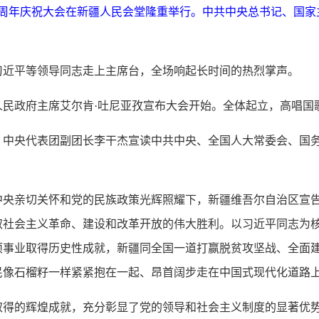
70周年庆祝大会在新疆人民会堂隆重举行。中共中央总书记、国
，习近平等领导同志走上主席台，全场响起长时间的热烈掌声。
民政府主席艾尔肯·吐尼亚孜宣布大会开始。全体起立，高唱国
、中央代表团副团长李干杰宣读中共中央、全国人大常委会、国
中央亲切关怀和党的民族政策光辉照耀下，新疆维吾尔自治区宣告
取社会主义革命、建设和改革开放的伟大胜利。以习近平同志为
项事业取得历史性成就，新疆同全国一道打赢脱贫攻坚战、全面
民像石榴籽一样紧紧抱在一起、昂首阔步走在中国式现代化道路
取得的辉煌成就，充分彰显了党的领导和社会主义制度的显著优