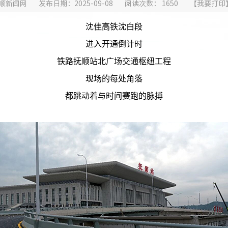
顺新闻网
发布日期：2025-09-08
阅读次数：
1650
【
我要打印
沈佳高铁沈白段
进入开通倒计时
铁路抚顺站北广场交通枢纽工程
现场的每处角落
都跳动着与时间赛跑的脉搏