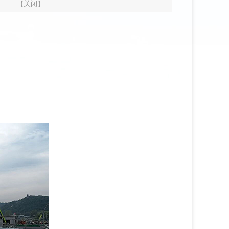
】
【
关闭
】