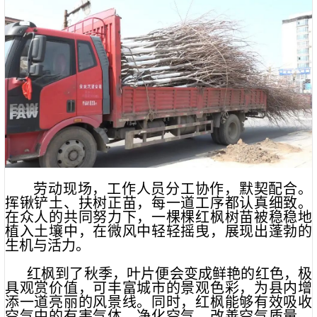
劳动现场，工作人员分工协作，默契配合。
挥锹铲土、扶树正苗，每一道工序都认真细致。
在众人的共同努力下，一棵棵红枫树苗被稳稳地
植入土壤中，在微风中轻轻摇曳，展现出蓬勃的
生机与活力。
红枫到了秋季，叶片便会变成鲜艳的红色，极
具观赏价值，可丰富城市的景观色彩，为县内增
添一道亮丽的风景线。同时，红枫能够有效吸收
空气中的有害气体，净化空气，改善空气质量，