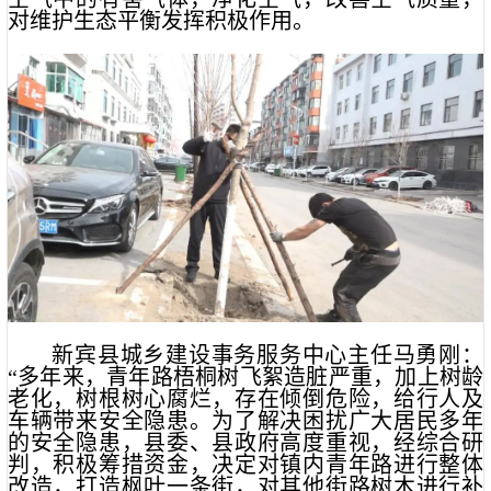
对维护生态平衡发挥积极作用。
新宾县城乡建设事务服务中心主任马勇刚：
“多年来，青年路梧桐树飞絮造脏严重，加上树龄
老化，树根树心腐烂，存在倾倒危险，给行人及
车辆带来安全隐患。为了解决困扰广大居民多年
的安全隐患，县委、县政府高度重视，经综合研
判，积极筹措资金，决定对镇内青年路进行整体
改造，打造枫叶一条街，对其他街路树木进行补