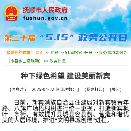
您现在的位置：
首页
>>
专题
>>
515政务公开日
>>
服务事项高效办
（市县乡三级联动）
>>
政务信息
种下绿色希望 建设美丽新宾
【信息时间：2025-04-22 阅读次数：
】
【我要打印】
【关闭】
日前，新宾满族自治县住建局对新宾镇青年
路、八旗广场梧桐树进行统一更换，打造新宾枫
叶一条街，有效提升县城县容县貌、营造和谐优
美的人居环境，推进“文明县城创建”进程。