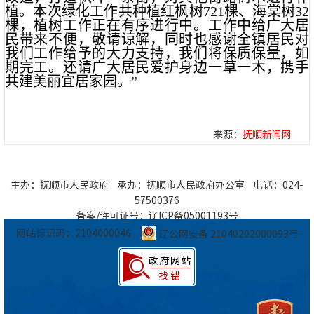
植。本次绿化工作共种植红枫树721棵、海棠树32
棵，植树工作正在有序进行中。工作中给广大居
民带来不便，敬请谅解，同时也感谢全镇居民对
我们工作给予的大力支持，我们将保质保量，如
期完工。还请广大居民爱护身边一草一木，携手
共建美丽宜居家园。”
来源：
抚顺新闻网
主办：抚顺市人民政府 承办：抚顺市人民政府办公室 电话：024-
57500376
备案/许可证号：辽ICP备05001193号
网站标识码：2104000046
辽公网安备 21040202000093号